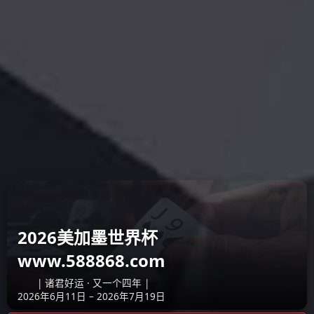
GLS概率筛
HS弧形筛
更多产品
品牌优势
BRAND ADVANTAGES
01
02
ADV.
ADV.