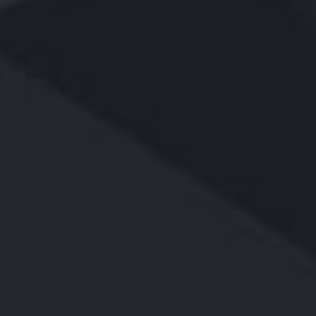
专注振动筛分、给料输送、混料行业
开云·官方端网页版登录入口-开云（中国）是一家研发、生
产、销售和服务集成为一体的创新型企业，公司专注于振动筛
分、给料输送、混料行业多年，拥有丰富的一线生产技术。是新
乡市有能力承建从破碎到输送筛分整条生产的公司之一。 公
司主营轻重型直线振动筛、圆振筛、强力筛、概率筛、摇摆筛，
VIEW MOER
等各种系列的筛机以及各种规格型号的配套产品如振动给料机、
斗式提升机、垂直振动给料机、带式给料机、螺旋提升机、构成
完整的破碎、输送、筛分系统生产链，并已广泛应用于煤炭、冶
生产设备
金、矿山、制药、食品、化工、建材、电力、环保等众多领
PRODUCTION EQUIPMENT
域。 故道金机械视质量为生命，奉顾客为上帝，并一贯遵循
对每一道工序负责、对每一台产品负责、对每一位用户负责的质
源头厂商
品质保障
量方针，竭诚为用户服务。我们所作的一切将***为您着想，我
公司是源头生产厂家
产品符合国家相关标准