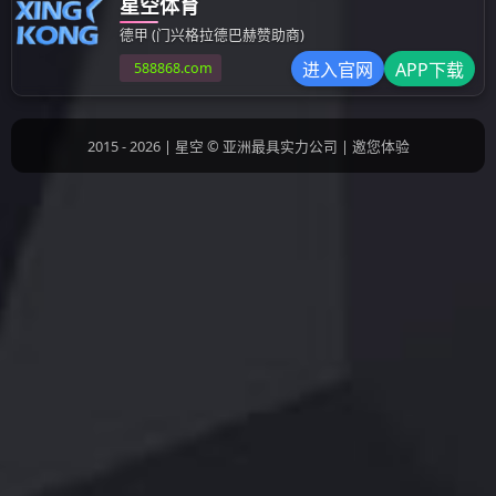
成功案例
公司简介
COMPANY PROFILE